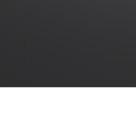
Accueil
>
Réalisations - Book
>
Signalétique
>
HydroDynamique Technologies - Amiens
HYDRODYNAMIQUE