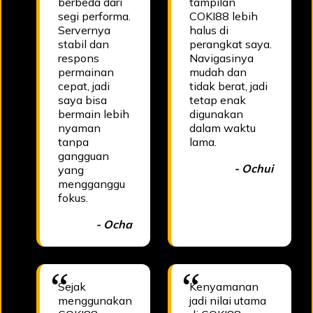
berbeda dari
tampilan
segi performa.
COKI88 lebih
Servernya
halus di
stabil dan
perangkat saya.
respons
Navigasinya
permainan
mudah dan
cepat, jadi
tidak berat, jadi
saya bisa
tetap enak
bermain lebih
digunakan
nyaman
dalam waktu
tanpa
lama.
gangguan
- Ochui
yang
mengganggu
fokus.
- Ocha
Sejak
Kenyamanan
menggunakan
jadi nilai utama