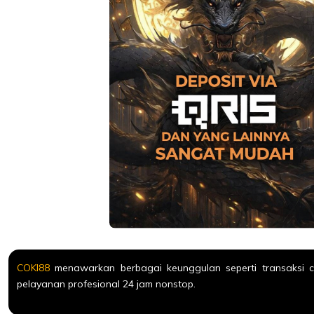
COKI88
menawarkan berbagai keunggulan seperti transaksi cep
pelayanan profesional 24 jam nonstop.