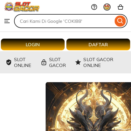
COKI88
Skip
to
Search
Browse
ontent
for
items
or
shops
LOGIN
DAFTAR
SLOT
SLOT
SLOT GACOR
ONLINE
GACOR
ONLINE