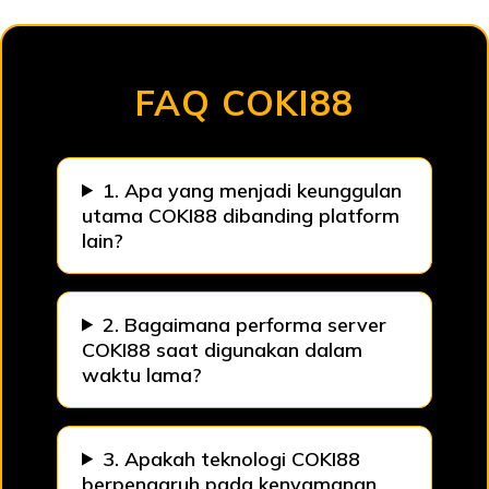
Loading...
FAQ COKI88
1. Apa yang menjadi keunggulan
utama COKI88 dibanding platform
lain?
2. Bagaimana performa server
COKI88 saat digunakan dalam
waktu lama?
3. Apakah teknologi COKI88
berpengaruh pada kenyamanan