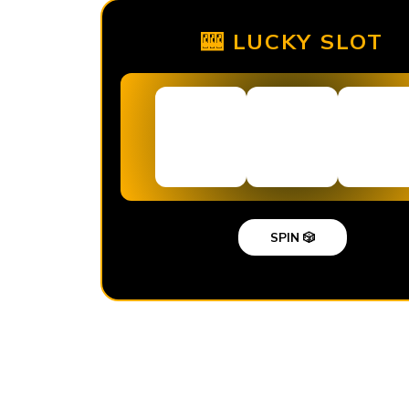
🎰 LUCKY SLOT
SPIN 🎲